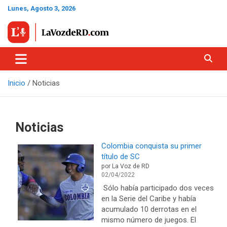
Saltar
Lunes, Agosto 3, 2026
al
contenido
Tu voz, Nuestra Voz, La Voz de RD
La Voz De RD
Inicio
Noticias
Noticias
Colombia conquista su primer
título de SC
por La Voz de RD
02/04/2022
Sólo había participado dos veces
en la Serie del Caribe y había
acumulado 10 derrotas en el
mismo número de juegos. El