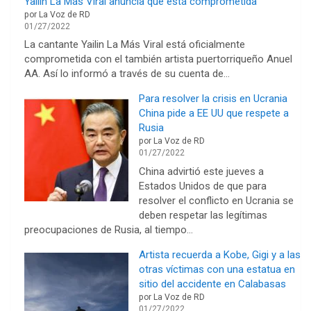
Yailin La Más Viral anuncia que está comprometida
por La Voz de RD
01/27/2022
La cantante Yailin La Más Viral está oficialmente
comprometida con el también artista puertorriqueño Anuel
AA. Así lo informó a través de su cuenta de…
Para resolver la crisis en Ucrania
China pide a EE UU que respete a
Rusia
por La Voz de RD
01/27/2022
China advirtió este jueves a
Estados Unidos de que para
resolver el conflicto en Ucrania se
deben respetar las legítimas
preocupaciones de Rusia, al tiempo…
Artista recuerda a Kobe, Gigi y a las
otras víctimas con una estatua en
sitio del accidente en Calabasas
por La Voz de RD
01/27/2022