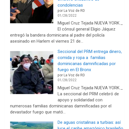
condolencias
por La Voz de RD
01/28/2022
Miguel Cruz Tejada NUEVA YORK._
El cónsul general Eligio Jáquez
entregó la bandera dominicana al padre del policía
asesinado en Harlem el viernes 21 de…
Seccional del PRM entrega dinero,
comida y ropa a familias
dominicanas damnificadas por
fuego en El Bronx
por La Voz de RD
01/28/2022
Miguel Cruz Tejada NUEVA YORK._
La seccional del PRM celebró de
apoyo y solidaridad con
numerosas familias dominicanas damnificadas por el
devastador fuego que mató…
De aguas cristalinas a turbias: así
luce el caribe amazónico brasileño