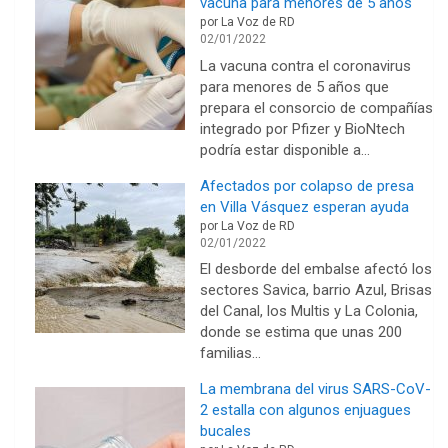
vacuna para menores de 5 años
por La Voz de RD
02/01/2022
La vacuna contra el coronavirus
para menores de 5 años que
prepara el consorcio de compañías
integrado por Pfizer y BioNtech
podría estar disponible a…
Afectados por colapso de presa
en Villa Vásquez esperan ayuda
por La Voz de RD
02/01/2022
El desborde del embalse afectó los
sectores Savica, barrio Azul, Brisas
del Canal, los Multis y La Colonia,
donde se estima que unas 200
familias…
La membrana del virus SARS-CoV-
2 estalla con algunos enjuagues
bucales