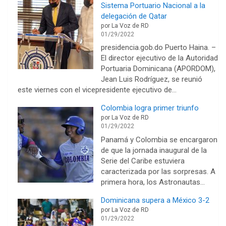
Sistema Portuario Nacional a la
delegación de Qatar
por La Voz de RD
01/29/2022
presidencia.gob.do Puerto Haina. –
El director ejecutivo de la Autoridad
Portuaria Dominicana (APORDOM),
Jean Luis Rodríguez, se reunió
este viernes con el vicepresidente ejecutivo de…
Colombia logra primer triunfo
por La Voz de RD
01/29/2022
Panamá y Colombia se encargaron
de que la jornada inaugural de la
Serie del Caribe estuviera
caracterizada por las sorpresas. A
primera hora, los Astronautas…
Dominicana supera a México 3-2
por La Voz de RD
01/29/2022