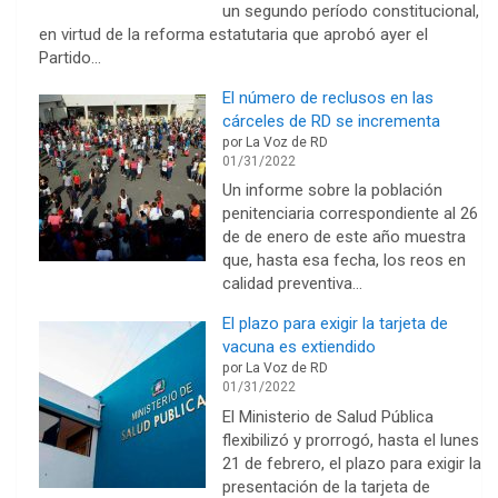
un segundo período constitucional,
en virtud de la reforma estatutaria que aprobó ayer el
Partido…
El número de reclusos en las
cárceles de RD se incrementa
por La Voz de RD
01/31/2022
Un informe sobre la población
penitenciaria correspondiente al 26
de de enero de este año muestra
que, hasta esa fecha, los reos en
calidad preventiva…
El plazo para exigir la tarjeta de
vacuna es extiendido
por La Voz de RD
01/31/2022
El Ministerio de Salud Pú­blica
flexibilizó y prorro­gó, hasta el lunes
21 de fe­brero, el plazo para exigir la
presentación de la tarje­ta de